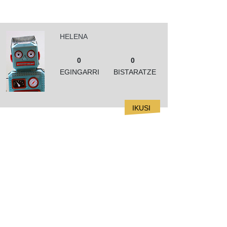
HELENA
0
0
EGINGARRI
BISTARATZE
IKUSI