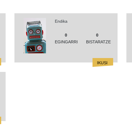
Endika
0
0
EGINGARRI
BISTARATZE
IKUSI