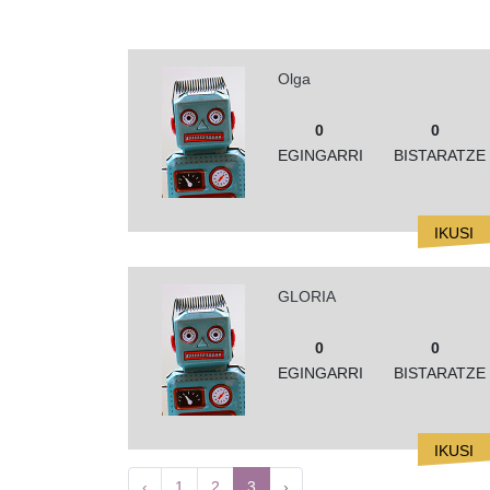
Olga
0
0
EGINGARRI
BISTARATZE
IKUSI
GLORIA
0
0
EGINGARRI
BISTARATZE
IKUSI
‹
1
2
3
›