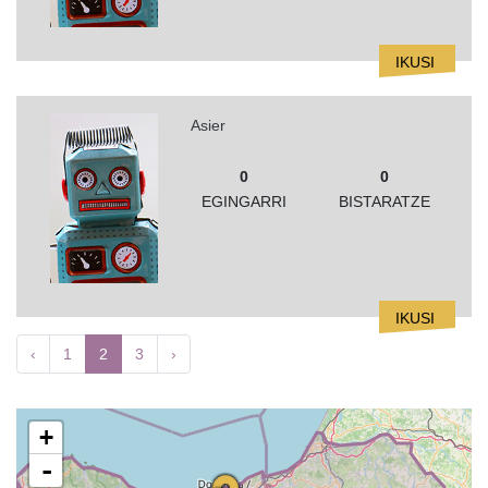
IKUSI
Asier
0
0
EGINGARRI
BISTARATZE
IKUSI
‹
1
2
3
›
+
-