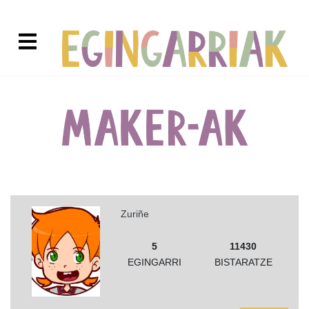
Zuriñe
5
11430
EGINGARRI
BISTARATZE