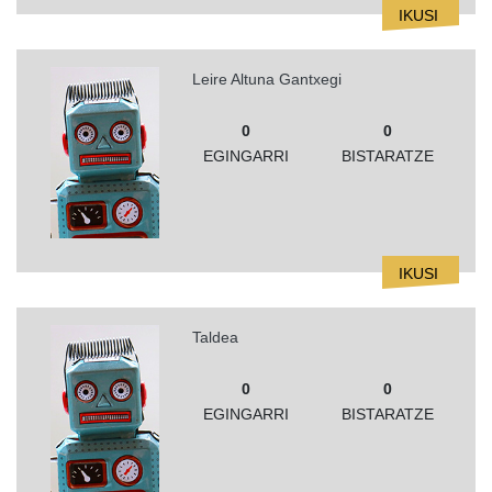
IKUSI
Leire Altuna Gantxegi
0
0
EGINGARRI
BISTARATZE
IKUSI
Taldea
0
0
EGINGARRI
BISTARATZE