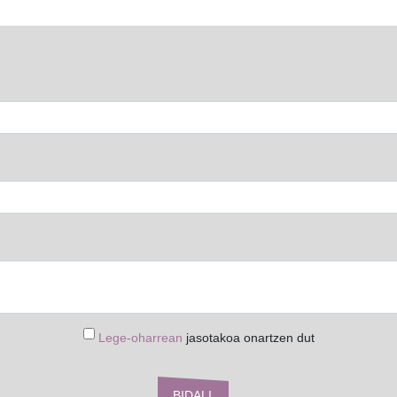
Lege-oharrean
jasotakoa onartzen dut
BIDALI