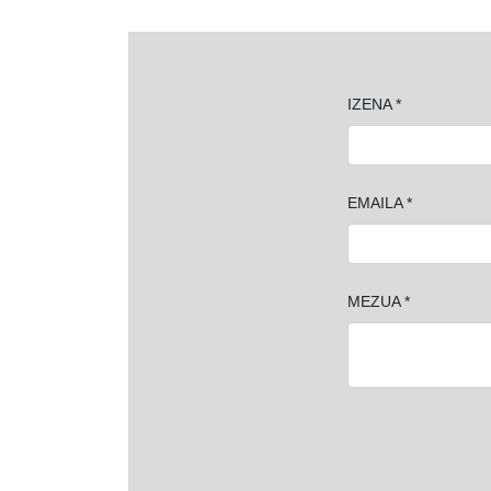
IZENA *
EMAILA *
MEZUA *