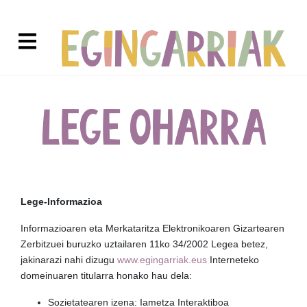
Lege-Informazioa
Informazioaren eta Merkataritza Elektronikoaren Gizartearen
Zerbitzuei buruzko uztailaren 11ko 34/2002 Legea betez,
jakinarazi nahi dizugu
www.egingarriak.eus
Interneteko
domeinuaren titularra honako hau dela:
Sozietatearen izena: Iametza Interaktiboa