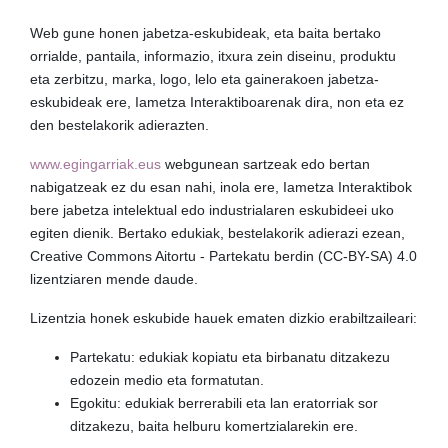
Web gune honen jabetza-eskubideak, eta baita bertako
orrialde, pantaila, informazio, itxura zein diseinu, produktu
eta zerbitzu, marka, logo, lelo eta gainerakoen jabetza-
eskubideak ere, Iametza Interaktiboarenak dira, non eta ez
den bestelakorik adierazten.
www.egingarriak.eus
webgunean sartzeak edo bertan
nabigatzeak ez du esan nahi, inola ere, Iametza Interaktibok
bere jabetza intelektual edo industrialaren eskubideei uko
egiten dienik. Bertako edukiak, bestelakorik adierazi ezean,
Creative Commons Aitortu - Partekatu berdin (CC-BY-SA) 4.0
lizentziaren mende daude.
Lizentzia honek eskubide hauek ematen dizkio erabiltzaileari:
Partekatu: edukiak kopiatu eta birbanatu ditzakezu
edozein medio eta formatutan.
Egokitu: edukiak berrerabili eta lan eratorriak sor
ditzakezu, baita helburu komertzialarekin ere.