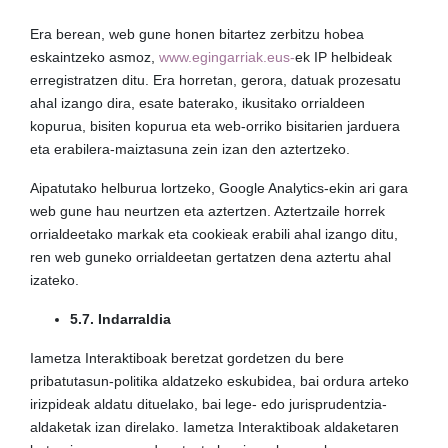
Era berean, web gune honen bitartez zerbitzu hobea
eskaintzeko asmoz,
www.egingarriak.eus-
ek IP helbideak
erregistratzen ditu. Era horretan, gerora, datuak prozesatu
ahal izango dira, esate baterako, ikusitako orrialdeen
kopurua, bisiten kopurua eta web-orriko bisitarien jarduera
eta erabilera-maiztasuna zein izan den aztertzeko.
Aipatutako helburua lortzeko, Google Analytics-ekin ari gara
web gune hau neurtzen eta aztertzen. Aztertzaile horrek
orrialdeetako markak eta cookieak erabili ahal izango ditu,
ren web guneko orrialdeetan gertatzen dena aztertu ahal
izateko.
5.7. Indarraldia
Iametza Interaktiboak beretzat gordetzen du bere
pribatutasun-politika aldatzeko eskubidea, bai ordura arteko
irizpideak aldatu dituelako, bai lege- edo jurisprudentzia-
aldaketak izan direlako. Iametza Interaktiboak aldaketaren