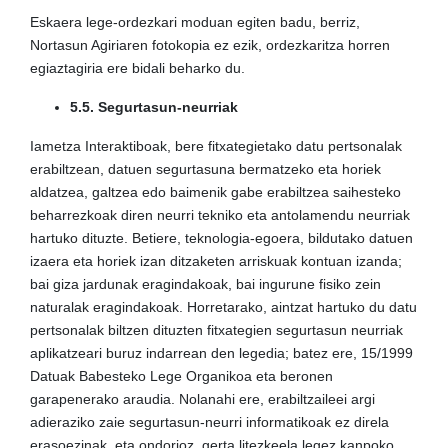
Eskaera lege-ordezkari moduan egiten badu, berriz,
Nortasun Agiriaren fotokopia ez ezik, ordezkaritza horren
egiaztagiria ere bidali beharko du.
5.5. Segurtasun-neurriak
Iametza Interaktiboak, bere fitxategietako datu pertsonalak
erabiltzean, datuen segurtasuna bermatzeko eta horiek
aldatzea, galtzea edo baimenik gabe erabiltzea saihesteko
beharrezkoak diren neurri tekniko eta antolamendu neurriak
hartuko dituzte. Betiere, teknologia-egoera, bildutako datuen
izaera eta horiek izan ditzaketen arriskuak kontuan izanda;
bai giza jardunak eragindakoak, bai ingurune fisiko zein
naturalak eragindakoak. Horretarako, aintzat hartuko du datu
pertsonalak biltzen dituzten fitxategien segurtasun neurriak
aplikatzeari buruz indarrean den legedia; batez ere, 15/1999
Datuak Babesteko Lege Organikoa eta beronen
garapenerako araudia. Nolanahi ere, erabiltzaileei argi
adieraziko zaie segurtasun-neurri informatikoak ez direla
erasoezinak, eta ondorioz, gerta litezkeela legez kanpoko