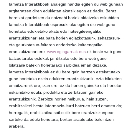
Iametza Interaktiboak ahalegin handia egiten du web gunean
argitaratzen diren edukietan akatsik egon ez dadin. Beraz,
beretzat gordetzen du noiznahi horiek aldatzeko eskubidea.
Iametza Interaktiboak espresuki uko egiten dio web gune
honetako edukietako akats edo hutsegiteengatiko
erantzukizunari eta baita horien egiazkotasun-, zehaztasun-
eta gaurkotasun-faltaren ondoriozko kalteengatiko
erantzukizunari ere.
www.egingarriak.eus
-ek beste web gune
batzuetarako estekak jar ditzake edo bere web gune
bilatzaile batekin horietarako sarbidea eman dezake.
Iametza Interaktiboak ez du bere gain hartzen estekatutako
gune horietako ezein edukiren erantzukizunik, ezta bilaketen
emaitzarenik ere; izan ere, ez du horien gaineko eta horietan
eskainitako eduki, produktu eta zerbitzuen gaineko
erantzukizunik. Zerbitzu horien helburua, hain zuzen,
erabiltzaileei beste informazio-iturri batzuen berri ematea da;
horregatik, erabiltzailea soil-soilik bere erantzukizunpean
sartuko da eduki horietara, bertan araututako baldintzen
arabera.