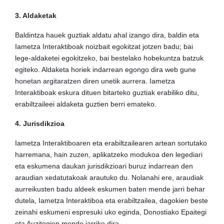
3. Aldaketak
Baldintza hauek guztiak aldatu ahal izango dira, baldin eta
Iametza Interaktiboak noizbait egokitzat jotzen badu; bai
lege-aldaketei egokitzeko, bai bestelako hobekuntza batzuk
egiteko. Aldaketa horiek indarrean egongo dira web gune
honetan argitaratzen diren unetik aurrera. Iametza
Interaktiboak eskura dituen bitarteko guztiak erabiliko ditu,
erabiltzaileei aldaketa guztien berri emateko.
4. Jurisdikzioa
Iametza Interaktiboaren eta erabiltzailearen artean sortutako
harremana, hain zuzen, aplikatzeko modukoa den legediari
eta eskumena daukan jurisdikzioari buruz indarrean den
araudian xedatutakoak arautuko du. Nolanahi ere, araudiak
aurreikusten badu aldeek eskumen baten mende jarri behar
dutela, Iametza Interaktiboa eta erabiltzailea, dagokien beste
zeinahi eskumeni espresuki uko eginda, Donostiako Epaitegi
eta Auzitegien mende jarriko dira.