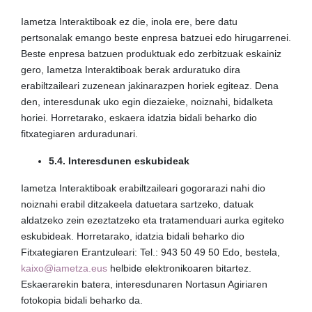
Iametza Interaktiboak ez die, inola ere, bere datu
pertsonalak emango beste enpresa batzuei edo hirugarrenei.
Beste enpresa batzuen produktuak edo zerbitzuak eskainiz
gero, Iametza Interaktiboak berak arduratuko dira
erabiltzaileari zuzenean jakinarazpen horiek egiteaz. Dena
den, interesdunak uko egin diezaieke, noiznahi, bidalketa
horiei. Horretarako, eskaera idatzia bidali beharko dio
fitxategiaren arduradunari.
5.4. Interesdunen eskubideak
Iametza Interaktiboak erabiltzaileari gogorarazi nahi dio
noiznahi erabil ditzakeela datuetara sartzeko, datuak
aldatzeko zein ezeztatzeko eta tratamenduari aurka egiteko
eskubideak. Horretarako, idatzia bidali beharko dio
Fitxategiaren Erantzuleari: Tel.: 943 50 49 50 Edo, bestela,
kaixo@iametza.eus
helbide elektronikoaren bitartez.
Eskaerarekin batera, interesdunaren Nortasun Agiriaren
fotokopia bidali beharko da.