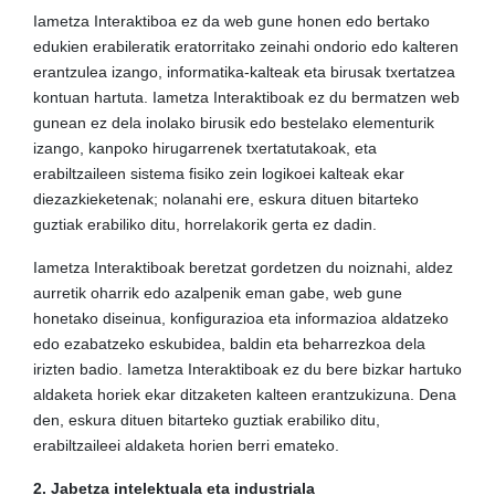
Iametza Interaktiboa ez da web gune honen edo bertako
edukien erabileratik eratorritako zeinahi ondorio edo kalteren
erantzulea izango, informatika-kalteak eta birusak txertatzea
kontuan hartuta. Iametza Interaktiboak ez du bermatzen web
gunean ez dela inolako birusik edo bestelako elementurik
izango, kanpoko hirugarrenek txertatutakoak, eta
erabiltzaileen sistema fisiko zein logikoei kalteak ekar
diezazkieketenak; nolanahi ere, eskura dituen bitarteko
guztiak erabiliko ditu, horrelakorik gerta ez dadin.
Iametza Interaktiboak beretzat gordetzen du noiznahi, aldez
aurretik oharrik edo azalpenik eman gabe, web gune
honetako diseinua, konfigurazioa eta informazioa aldatzeko
edo ezabatzeko eskubidea, baldin eta beharrezkoa dela
irizten badio. Iametza Interaktiboak ez du bere bizkar hartuko
aldaketa horiek ekar ditzaketen kalteen erantzukizuna. Dena
den, eskura dituen bitarteko guztiak erabiliko ditu,
erabiltzaileei aldaketa horien berri emateko.
2. Jabetza intelektuala eta industriala