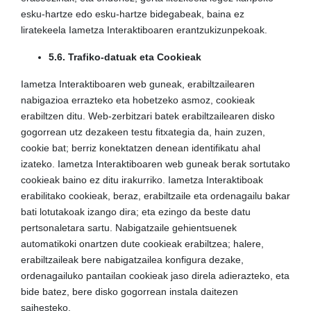
esku-hartze edo esku-hartze bidegabeak, baina ez
liratekeela Iametza Interaktiboaren erantzukizunpekoak.
5.6. Trafiko-datuak eta Cookieak
Iametza Interaktiboaren web guneak, erabiltzailearen
nabigazioa errazteko eta hobetzeko asmoz, cookieak
erabiltzen ditu. Web-zerbitzari batek erabiltzailearen disko
gogorrean utz dezakeen testu fitxategia da, hain zuzen,
cookie bat; berriz konektatzen denean identifikatu ahal
izateko. Iametza Interaktiboaren web guneak berak sortutako
cookieak baino ez ditu irakurriko. Iametza Interaktiboak
erabilitako cookieak, beraz, erabiltzaile eta ordenagailu bakar
bati lotutakoak izango dira; eta ezingo da beste datu
pertsonaletara sartu. Nabigatzaile gehientsuenek
automatikoki onartzen dute cookieak erabiltzea; halere,
erabiltzaileak bere nabigatzailea konfigura dezake,
ordenagailuko pantailan cookieak jaso direla adierazteko, eta
bide batez, bere disko gogorrean instala daitezen
saihesteko.