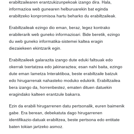
erabiltzailearen erantzukizunpekoak izango dira. Hala,
informazioa web gunearen helburuarekin bat eginda
erabiltzeko konpromisoa hartu beharko du erabiltzaileak.
Erabiltzaileak ezingo dio eman, beraz, legez kontrako
erabilerarik web guneko informazioari. Bide beretik, ezingo
du web guneko informatika-sistemei kaltea eragin
diezaiekeen ekintzarik egin.
Erabiltzaileek galarazita izango dute eduki faltsuak edo
okerrak txertatzea edo jakinaraztea; esan nahi baita, ezingo
dute eman Iametza Interaktiboa, beste erabiltzaile batzuk
edo hirugarrenak nahasteko moduko edukirik. Erabiltzailea
bera izango da, horrenbestez, ematen dituen datuekin
eragindako kalteen erantzule bakarra.
Ezin da erabili hirugarrenen datu pertsonalik, euren baimenik
gabe. Era berean, debekatuta dago hirugarrenen
identifikazio-datuak erabiltzea, beste pertsona edo entitate
baten tokian jartzeko asmoz.