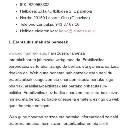
IFK: B20963302
Helbidea: Zirkuitu Ibilbidea 2, 1 pabilioia
Herria: 20160 Lasarte-Oria (Gipuzkoa)
Telefono-zenbakia: 943 37 67 16
Helbide elektronikoa:
kaixo@iametza.eus
1. Erantzukizunak eta bermeak
www.egingarriak.eus
, hain zuzen, Iametza
Interaktiboaren jabetzako webgunea da. Erabiltzailea
borondatez sartu ahal izango da bertan, eta gainera, sartzea
doakoa da. Web gune honetan nabigatzeak esan nahi du
erabiltzaileak ezagutzen eta onartzen dituela bertako lege-
oharrak, erabilera-baldintzak eta bertako pribatutasun-
politika. Erabiltzaileak ez baditu onartzen erabilera-baldintza
horiek, eta beraz, ez badie onespena ematen, ezingo du web
gune honetan nabigatu.
Web gune honetan sartzea eta bertako informazioari zeinahi
erabilera ematea, hain zuzen, erabiltzailearen eta soilik