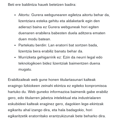
Beti ere baldintza hauek betetzen badira:
Aitortu: Gurera webgunearen egiletza aitortu behar da,
lizentziara esteka gehitu eta aldaketarik egin den
adierazi baina ez Gurera webguneak hori egiten
duenaren erabilera babesten duela aditzera ematen
duen modu batean.
Partekatu berdin: Lan eratorri bat sortzen bada,
lizentzia bera erabiliz banatu behar da.
Murrizketa gehigarririk ez: Ezin da neurri legal edo
teknologikoen bidez lizentziak baimentzen duena
mugatu.
Erabiltzaileak web gune honen titulartasunari kalteak
eragingo lizkiokeen zeinahi ekintza ez egiteko konpromisoa
hartuko du. Web guneko informazioa baimenik gabe erabiliz
gero, edo titularren jabetza intelektual eta industrialaren
eskubideei kalteak eraginez gero, dagokien lege-ekintzak
egikaritu ahal izango dira, eta hala badagokio, hori
egikaritzetik eratorritako erantzukizunak bete beharko dira.