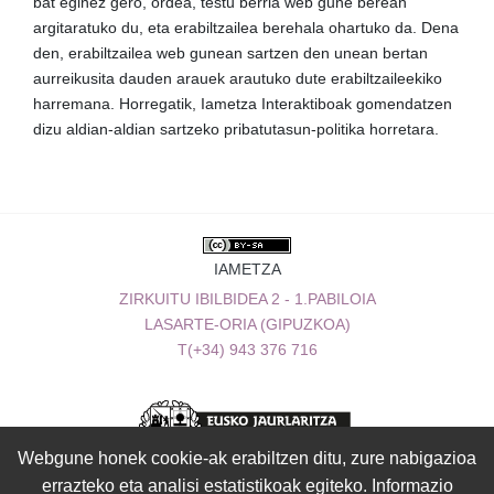
bat eginez gero, ordea, testu berria web gune berean
argitaratuko du, eta erabiltzailea berehala ohartuko da. Dena
den, erabiltzailea web gunean sartzen den unean bertan
aurreikusita dauden arauek arautuko dute erabiltzaileekiko
harremana. Horregatik, Iametza Interaktiboak gomendatzen
dizu aldian-aldian sartzeko pribatutasun-politika horretara.
IAMETZA
ZIRKUITU IBILBIDEA 2 - 1.PABILOIA
LASARTE-ORIA (GIPUZKOA)
T(+34) 943 376 716
Webgune honek cookie-ak erabiltzen ditu, zure nabigazioa
errazteko eta analisi estatistikoak egiteko. Informazio