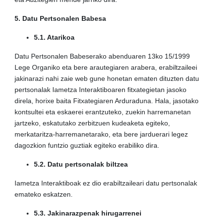
5. Datu Pertsonalen Babesa
5.1. Atarikoa
Datu Pertsonalen Babeserako abenduaren 13ko 15/1999
Lege Organiko eta bere arautegiaren arabera, erabiltzaileei
jakinarazi nahi zaie web gune honetan ematen dituzten datu
pertsonalak Iametza Interaktiboaren fitxategietan jasoko
direla, horixe baita Fitxategiaren Arduraduna. Hala, jasotako
kontsultei eta eskaerei erantzuteko, zuekin harremanetan
jartzeko, eskatutako zerbitzuen kudeaketa egiteko,
merkataritza-harremanetarako, eta bere jarduerari legez
dagozkion funtzio guztiak egiteko erabiliko dira.
5.2. Datu pertsonalak biltzea
Iametza Interaktiboak ez dio erabiltzaileari datu pertsonalak
emateko eskatzen.
5.3. Jakinarazpenak hirugarrenei