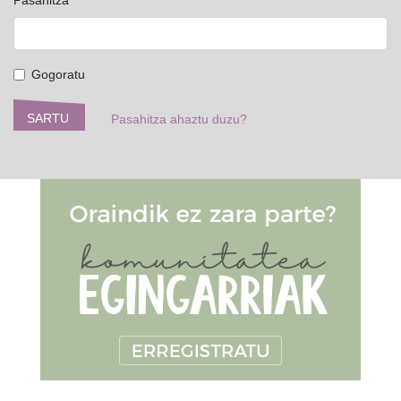
Gogoratu
SARTU
Pasahitza ahaztu duzu?