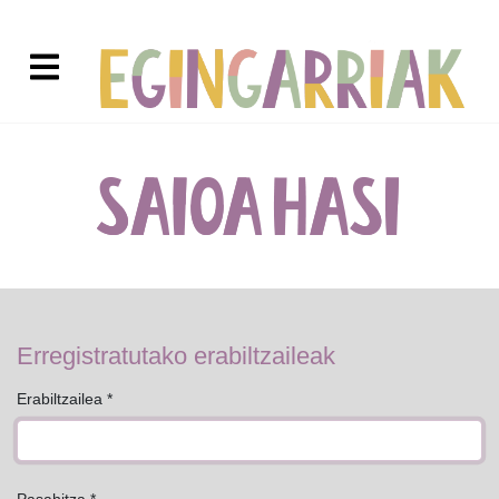
Erregistratutako erabiltzaileak
Erabiltzailea *
Pasahitza *