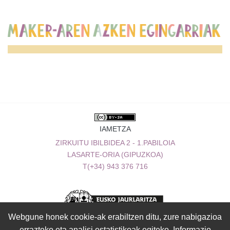
IAMETZA
ZIRKUITU IBILBIDEA 2 - 1.PABILOIA
LASARTE-ORIA (GIPUZKOA)
T(+34) 943 376 716
Webgune honek cookie-ak erabiltzen ditu, zure nabigazioa
errazteko eta analisi estatistikoak egiteko. Informazio