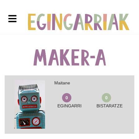
Maitane
0
0
EGINGARRI
BISTARATZE