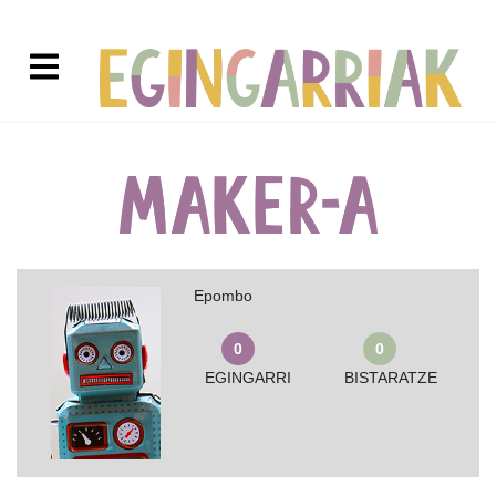
Epombo
0
0
EGINGARRI
BISTARATZE