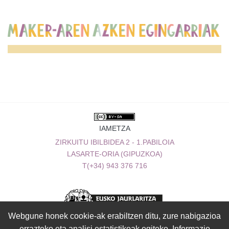
IAMETZA
ZIRKUITU IBILBIDEA 2 - 1.PABILOIA
LASARTE-ORIA (GIPUZKOA)
T(+34) 943 376 716
Webgune honek cookie-ak erabiltzen ditu, zure nabigazioa
errazteko eta analisi estatistikoak egiteko. Informazio