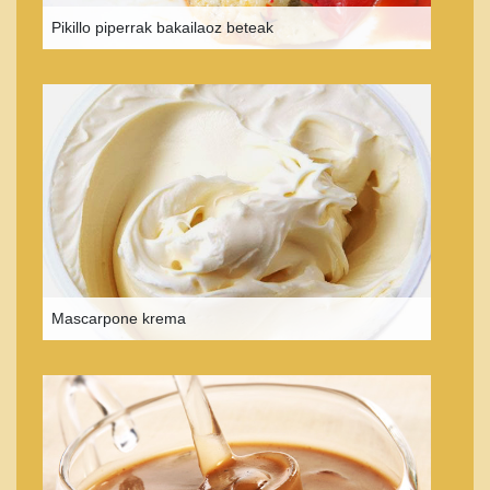
Pikillo piperrak bakailaoz beteak
Mascarpone krema