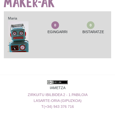
Maria
0
0
EGINGARRI
BISTARATZE
IAMETZA
ZIRKUITU IBILBIDEA 2 - 1.PABILOIA
LASARTE-ORIA (GIPUZKOA)
T(+34) 943 376 716