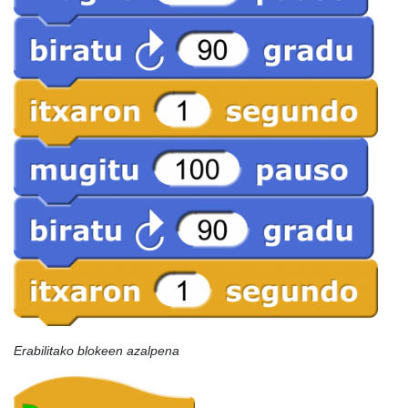
Erabilitako blokeen azalpena