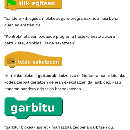
“bandera klik egitean” blokeak gure programak noiz hasi behar
duen adierazten du.
“Kontrola” atalean badaude programa hasteko beste aukera
batzuk ere, adibidez, “tekla sakatzean”.
Horrelako blokeei
gertaerak
deitzen zaie. Gertaera horiei lotutako
kodea zerbait gertatzen denean exekutatzen da, adibidez, kasu
honetan bandera edo tekla bat sakatzean.
“garbitu” blokeak aurretik marraztuta zegoena garbitzen du.