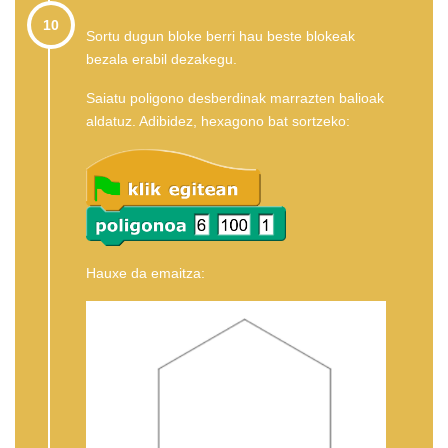
10
Sortu dugun bloke berri hau beste blokeak
bezala erabil dezakegu.
Saiatu poligono desberdinak marrazten balioak
aldatuz. Adibidez, hexagono bat sortzeko:
Hauxe da emaitza: