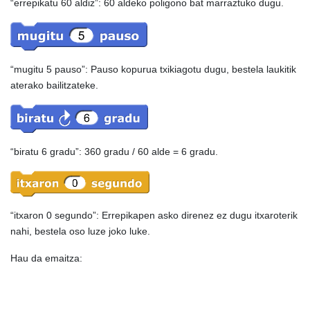
“errepikatu 60 aldiz”: 60 aldeko poligono bat marraztuko dugu.
“mugitu 5 pauso”: Pauso kopurua txikiagotu dugu, bestela laukitik
aterako bailitzateke.
“biratu 6 gradu”: 360 gradu / 60 alde = 6 gradu.
“itxaron 0 segundo”: Errepikapen asko direnez ez dugu itxaroterik
nahi, bestela oso luze joko luke.
Hau da emaitza: