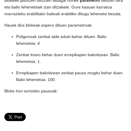
Blokeek jasotzen dituzten aldagai horiek
parametro
deitzen dira
eta balio lehenetsiak izan ditzakete. Gure kasuan karratua
marrazteko erabilitako balioak erabiliko ditugu lehenetsi bezala.
Hauek dira blokeak espero dituen parametroak:
Poligonoak zenbat alde eduki behar dituen. Balio
lehenetsia: 4.
Zenbat itxaro behar duen errepikapen bakoitzean. Balio
lehenetsia: 1.
Errepikapen bakoitzean zenbat pauso mugitu behar duen.
Balio lehenetsia: 100.
Bloke hori sortzeko pausoak: