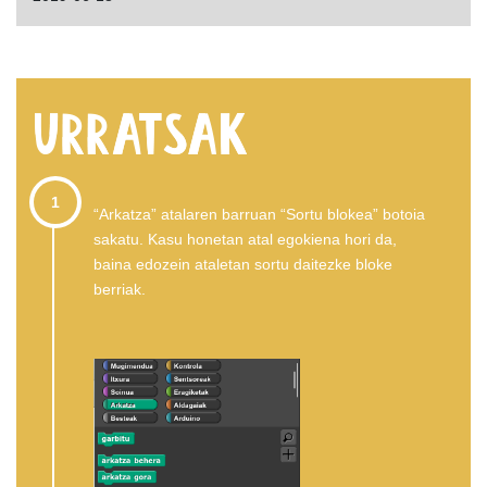
1
“Arkatza” atalaren barruan “Sortu blokea” botoia
sakatu. Kasu honetan atal egokiena hori da,
baina edozein ataletan sortu daitezke bloke
berriak.