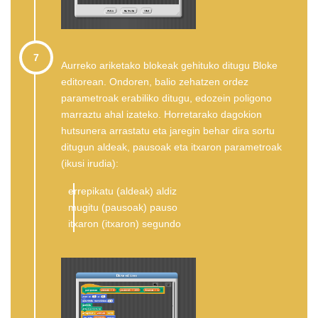
7
Aurreko ariketako blokeak gehituko ditugu Bloke
editorean. Ondoren, balio zehatzen ordez
parametroak erabiliko ditugu, edozein poligono
marraztu ahal izateko. Horretarako dagokion
hutsunera arrastatu eta jaregin behar dira sortu
ditugun aldeak, pausoak eta itxaron parametroak
(ikusi irudia):
errepikatu (aldeak) aldiz
mugitu (pausoak) pauso
itxaron (itxaron) segundo