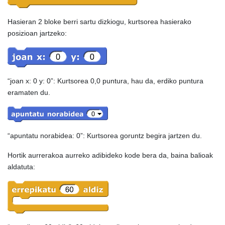
Hasieran 2 bloke berri sartu dizkiogu, kurtsorea hasierako
posizioan jartzeko:
“joan x: 0 y: 0”: Kurtsorea 0,0 puntura, hau da, erdiko puntura
eramaten du.
“apuntatu norabidea: 0”: Kurtsorea goruntz begira jartzen du.
Hortik aurrerakoa aurreko adibideko kode bera da, baina balioak
aldatuta: