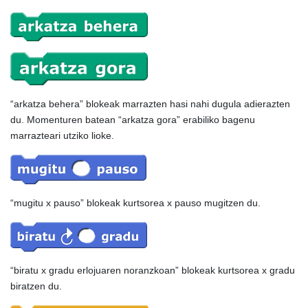
“arkatza behera” blokeak marrazten hasi nahi dugula adierazten
du. Momenturen batean “arkatza gora” erabiliko bagenu
marrazteari utziko lioke.
“mugitu x pauso” blokeak kurtsorea x pauso mugitzen du.
“biratu x gradu erlojuaren noranzkoan” blokeak kurtsorea x gradu
biratzen du.