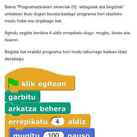
Baina "Programazioaren oinarriak (II): aldagaiak eta begiztak"
unitatean ikusi dugun bezala badago programa hori idazteko
modu hobe eta sinpleago bat.
Agindu segida berdina 4 aldiz errepikatu dugu: mugitu, biratu eta
itxaron.
Begizta bat erabiliz programa hori modu laburrago batean idatz
dezakegu: