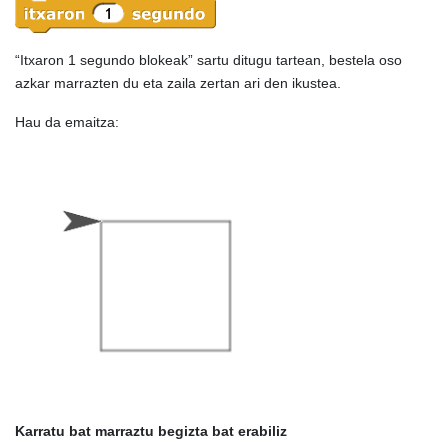
“Itxaron 1 segundo blokeak” sartu ditugu tartean, bestela oso
azkar marrazten du eta zaila zertan ari den ikustea.
Hau da emaitza:
Karratu bat marraztu begizta bat erabiliz