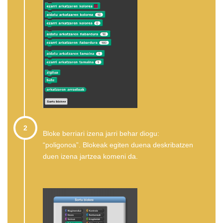
2
Bloke berriari izena jarri behar diogu:
“poligonoa”. Blokeak egiten duena deskribatzen
duen izena jartzea komeni da.