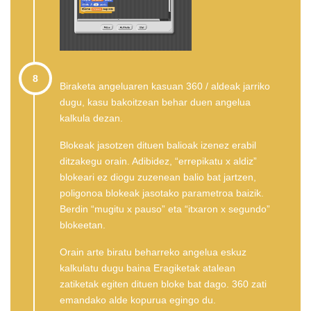
8
Biraketa angeluaren kasuan 360 / aldeak jarriko
dugu, kasu bakoitzean behar duen angelua
kalkula dezan.
Blokeak jasotzen dituen balioak izenez erabil
ditzakegu orain. Adibidez, “errepikatu x aldiz”
blokeari ez diogu zuzenean balio bat jartzen,
poligonoa blokeak jasotako parametroa baizik.
Berdin “mugitu x pauso” eta “itxaron x segundo”
blokeetan.
Orain arte biratu beharreko angelua eskuz
kalkulatu dugu baina Eragiketak atalean
zatiketak egiten dituen bloke bat dago. 360 zati
emandako alde kopurua egingo du.