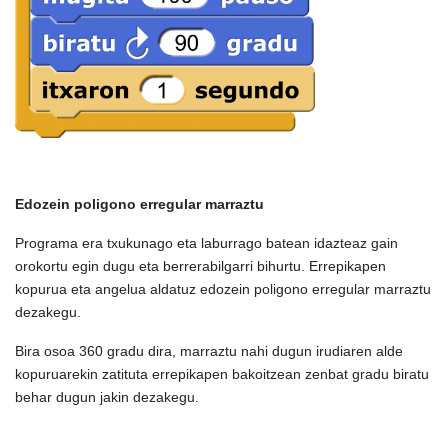
Edozein poligono erregular marraztu
Programa era txukunago eta laburrago batean idazteaz gain
orokortu egin dugu eta berrerabilgarri bihurtu. Errepikapen
kopurua eta angelua aldatuz edozein poligono erregular marraztu
dezakegu.
Bira osoa 360 gradu dira, marraztu nahi dugun irudiaren alde
kopuruarekin zatituta errepikapen bakoitzean zenbat gradu biratu
behar dugun jakin dezakegu.