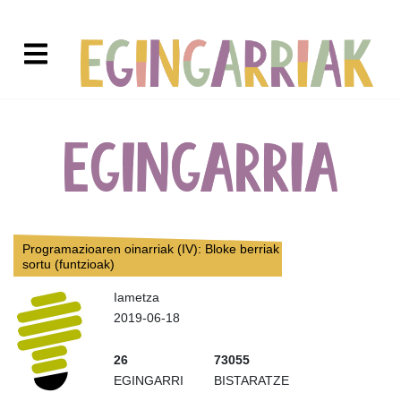
Programazioaren oinarriak (IV): Bloke berriak
sortu (funtzioak)
Iametza
2019-06-18
26
73055
EGINGARRI
BISTARATZE