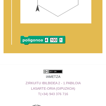
IAMETZA
ZIRKUITU IBILBIDEA 2 - 1.PABILOIA
LASARTE-ORIA (GIPUZKOA)
T(+34) 943 376 716