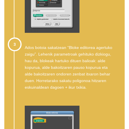
3
Ados botoia sakatzean “Bloke editorea agertuko
zaigu”. Lehenik parametroak gehituko dizkiogu,
hau da, blokeak hartuko dituen balioak: alde
kopurua, alde bakoitzaren pauso kopurua eta
alde bakoitzaren ondoren zenbat itxaron behar
duen. Horretarako sakatu poligonoa hitzaren
eskuinaldean dagoen + ikur txikia.