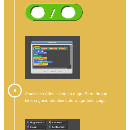
9
Amaitzeko Ados sakatuko dugu. Sortu dugun
blokea gainerakoekin batera agertuko zaigu.