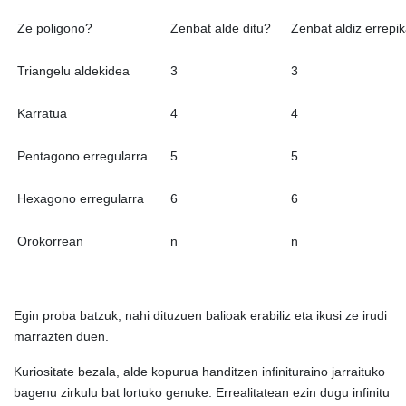
Ze poligono?
Zenbat alde ditu?
Zenbat aldiz errepi
Triangelu aldekidea
3
3
Karratua
4
4
Pentagono erregularra
5
5
Hexagono erregularra
6
6
Orokorrean
n
n
Egin proba batzuk, nahi dituzuen balioak erabiliz eta ikusi ze irudi
marrazten duen.
Kuriositate bezala, alde kopurua handitzen infinituraino jarraituko
bagenu zirkulu bat lortuko genuke. Errealitatean ezin dugu infinitu