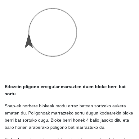
Edozein pligono erregular marrazten duen bloke berri bat
sortu
Snap-ek norbere blokeak modu erraz batean sortzeko aukera
ematen du. Poligonoak marrazteko sortu dugun kodearekin bloke
berri bat sortuko dugu. Bloke berri honek 4 balio jasoko ditu eta
balio horien araberako poligono bat marraztuko du.