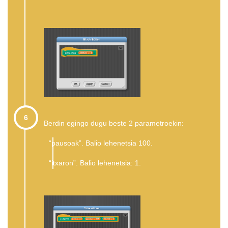
6
Berdin egingo dugu beste 2 parametroekin:
“pausoak”. Balio lehenetsia 100.
“itxaron”. Balio lehenetsia: 1.