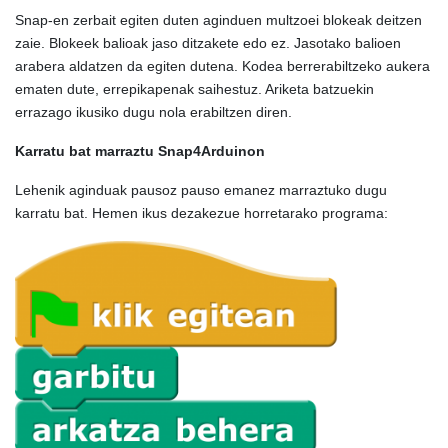
Snap-en zerbait egiten duten aginduen multzoei blokeak deitzen
zaie. Blokeek balioak jaso ditzakete edo ez. Jasotako balioen
arabera aldatzen da egiten dutena. Kodea berrerabiltzeko aukera
ematen dute, errepikapenak saihestuz. Ariketa batzuekin
errazago ikusiko dugu nola erabiltzen diren.
Karratu bat marraztu Snap4Arduinon
Lehenik aginduak pausoz pauso emanez marraztuko dugu
karratu bat. Hemen ikus dezakezue horretarako programa: