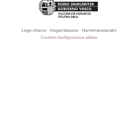
Lege-oharra
·
Irisgarritasuna
·
Harremanetarako
Cookien konfigurazioa aldatu