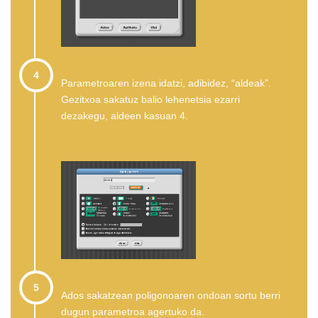
4
Parametroaren izena idatzi, adibidez, “aldeak”.
Gezitxoa sakatuz balio lehenetsia ezarri
dezakegu, aldeen kasuan 4.
5
Ados sakatzean poligonoaren ondoan sortu berri
dugun parametroa agertuko da.