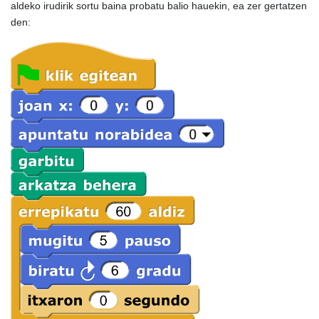
aldeko irudirik sortu baina probatu balio hauekin, ea zer gertatzen
den: