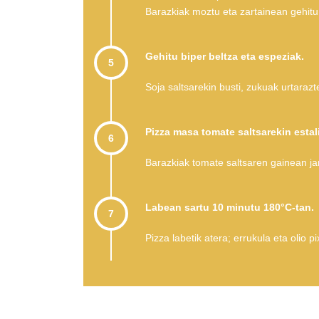
Barazkiak moztu eta zartainean gehitu
Gehitu biper beltza eta espeziak.
5
Soja saltsarekin busti, zukuak urtaraz
Pizza masa tomate saltsarekin estali
6
Barazkiak tomate saltsaren gainean jar
Labean sartu 10 minutu 180°C-tan.
7
Pizza labetik atera; errukula eta olio pi