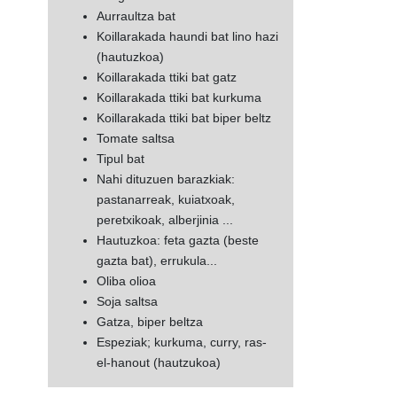
Aurraultza bat
Koillarakada haundi bat lino hazi
(hautuzkoa)
Koillarakada ttiki bat gatz
Koillarakada ttiki bat kurkuma
Koillarakada ttiki bat biper beltz
Tomate saltsa
Tipul bat
Nahi dituzuen barazkiak:
pastanarreak, kuiatxoak,
peretxikoak, alberjinia ...
Hautuzkoa: feta gazta (beste
gazta bat), errukula...
Oliba olioa
Soja saltsa
Gatza, biper beltza
Espeziak; kurkuma, curry, ras-
el-hanout (hautzukoa)