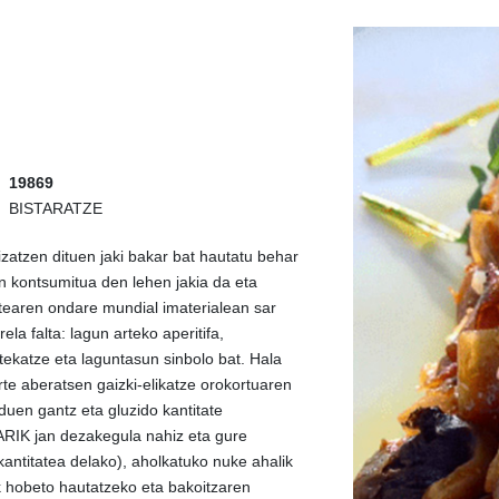
19869
BISTARATZE
atzen dituen jaki bakar bat hautatu behar
an kontsumitua den lehen jakia da eta
earen ondare mundial imaterialean sar
ela falta: lagun arteko aperitifa,
tekatze eta laguntasun sinbolo bat. Hala
rte aberatsen gaizki-elikatze orokortuaren
duen gantz eta gluzido kantitate
ARIK jan dezakegula nahiz eta gure
kantitatea delako), aholkatuko nuke ahalik
 hobeto hautatzeko eta bakoitzaren