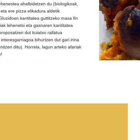
ehenestea ahalbidetzen du (biologikoak,
 eta ere pizza elikadura aldetik
Gluzidoen kantitatea guttitzeko masa fin
ak lehenetsi eta gasnaren kantitatea
proposatzen dut kuiatxo rallatua
 interesgarriagoa bihurtzen dut gari irina
rnitzen ditu). Horrela, lagun arteko afariak
e!