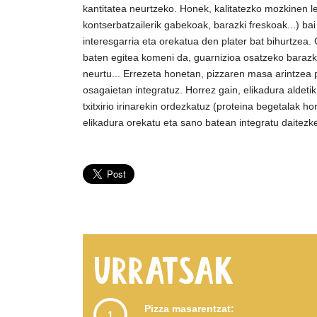
kantitatea neurtzeko. Honek, kalitatezko mozkinen l
kontserbatzailerik gabekoak, barazki freskoak...) bai
interesgarria eta orekatua den plater bat bihurtzea. 
baten egitea komeni da, guarnizioa osatzeko barazki
neurtu... Errezeta honetan, pizzaren masa arintzea 
osagaietan integratuz. Horrez gain, elikadura aldetik
txitxirio irinarekin ordezkatuz (proteina begetalak ho
elikadura orekatu eta sano batean integratu daitezk
Pizza masarentzat:
1