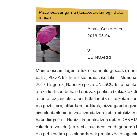
Pizza osasungarria (kuiatxoarekin egindako
masa).
Amaia Castorenea
2019-03-04
9
EGINGARRI
Mundu osoan, lagun arteko momentu goxoak sinboliz
balitz, PIZZA-k lehen lekua irabaziko luke... Mundu
2017-tik geroz, Napoliko pizza UNESCO-k humanitat
arazi du. Esan behar da pizzak jateko aitzakiak ez dir
ahamenez jandako afari, futbol matxa... askotan par
eta guztiz ere, elikaduran adituek, pizza gaurko giza
sinboloetarik bat bezala izendatzen dute (edukitzen 
haundiagatik)... Nahiz eta pentsatzen dutan DENET
elikadura zaindu (garrantzitsua irensten dugunaren 
eta gehienetan pizzak norberak prestatzea osagaiak