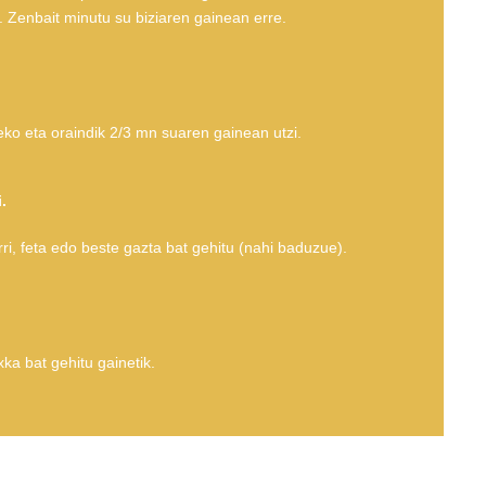
. Zenbait minutu su biziaren gainean erre.
teko eta oraindik 2/3 mn suaren gainean utzi.
.
ri, feta edo beste gazta bat gehitu (nahi baduzue).
xka bat gehitu gainetik.