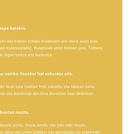
aspa batekin.
pini eta trapua tinkatu kuiatxoen ura atera arazi arte
zi kuiatxoetatik). Kuiatxoak untzi batean ipini. Txitxirio
iak, biper beltza eta kurkuma.
a nahiko itsaskor bat eskuratu arte.
o lauki luze batean finki zabaldu eta labean sartu
an eta bazterrak doi-doia doratzen hasi direnean.
uboetan moztu.
xuria zuritu, hozia kendu eta txiki-txiki moztu.
ta oliba olio pixka batekin eta gorrastatu su ertainean.