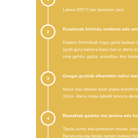
Labea 200°C-tan berotzen jarri.
Kuiatxoak birrindu errebota edo arr
2
Kuiatxo birrinduak trapu garbi batean i
(gutti gora behera baso bat ur atera ara
irina gehitu, gatza, arraultza, lino haz
Osagai guztiak elkarrekin nahsi mas
3
Masa hau labean doan plaka borobil ed
15mn. Atera masa labetik lehorra dene
Barazkiak garbitu eta lamina edo k
4
Tipula zuritu eta laminetan moztu, barat
Baratxuria eta tipula zartain batean bo