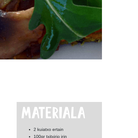
2 kuiatxo ertain
100gr txitxirio irin