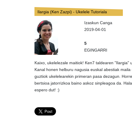
Ilargia (Ken Zazpi) - Ukelele Tutoriala
Izaskun Canga
2019-04-01
5
EGINGARRI
Kaixo, ukelelezale maitiok! Ken7 taldearen "Ilargia" 
Kanal honen helburu nagusia euskal abestiak maila 
guztiok ukelelearekin primeran pasa dezagun. Horre
bertsioa jatorrizkoa baino askoz sinpleagoa da. Hala
espero dut! :)