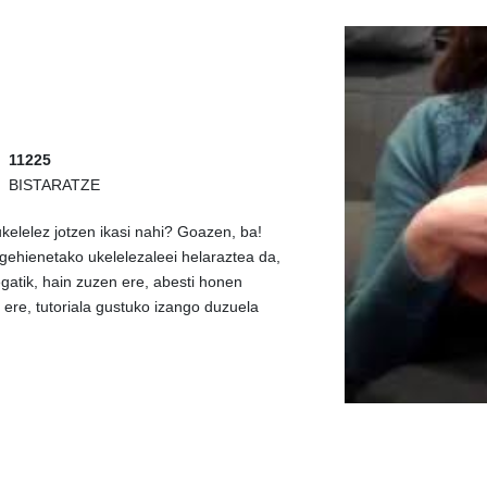
11225
BISTARATZE
ukelelez jotzen ikasi nahi? Goazen, ba!
gehienetako ukelelezaleei helaraztea da,
gatik, hain zuzen ere, abesti honen
 ere, tutoriala gustuko izango duzuela