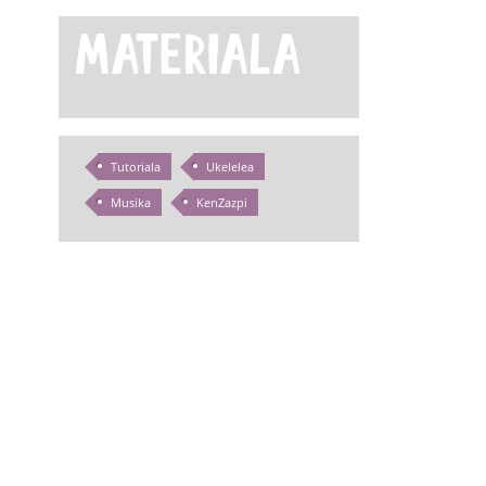
Tutoriala
Ukelelea
Musika
KenZazpi