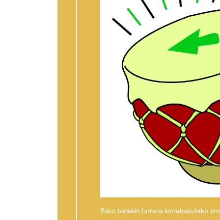
Esku batekin lurrera konektatutako kr