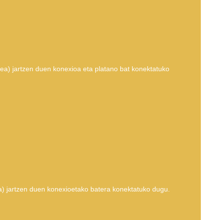
ea) jartzen duen konexioa eta platano bat konektatuko
a) jartzen duen konexioetako batera konektatuko dugu.