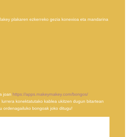
Makey plakaren ezkerreko gezia konexioa eta mandarina
ta joan
https://apps.makeymakey.com/bongos/
lurrera konektatutako kablea ukitzen dugun bitartean
u ordenagailuko bongoak joko ditugu!