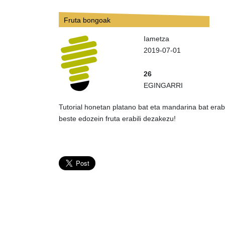
Fruta bongoak
Iametza
2019-07-01
26
EGINGARRI
Tutorial honetan platano bat eta mandarina bat erabi
beste edozein fruta erabili dezakezu!