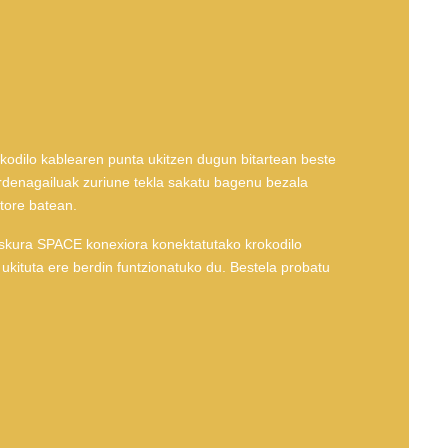
okodilo kablearen punta ukitzen dugun bitartean beste
rdenagailuak zuriune tekla sakatu bagenu bezala
itore batean.
kura SPACE konexiora konektatutako krokodilo
kituta ere berdin funtzionatuko du. Bestela probatu