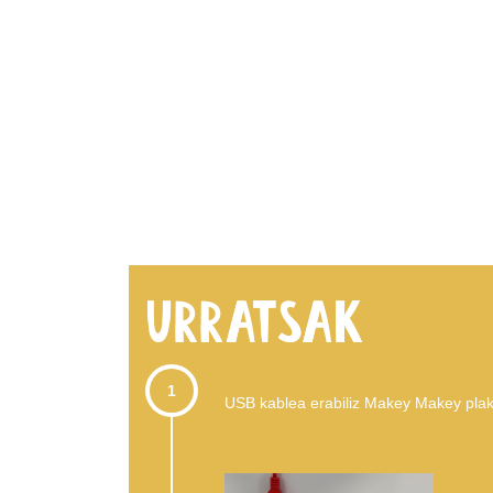
1
USB kablea erabiliz Makey Makey plak