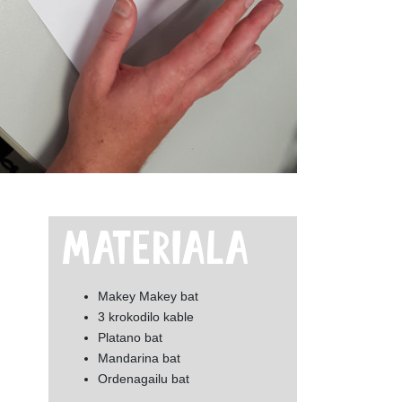
Makey Makey bat
3 krokodilo kable
Platano bat
Mandarina bat
Ordenagailu bat