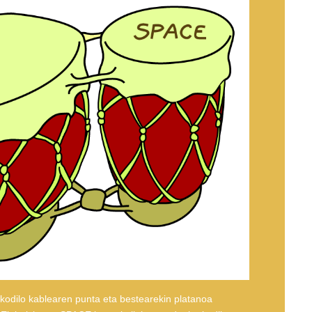
okodilo kablearen punta eta bestearekin platanoa