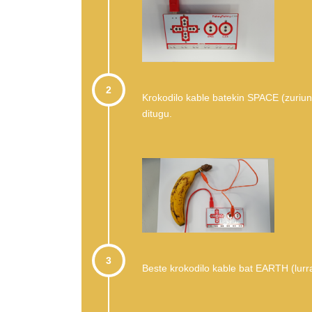
2
Krokodilo kable batekin SPACE (zuriun
ditugu.
3
Beste krokodilo kable bat EARTH (lurr