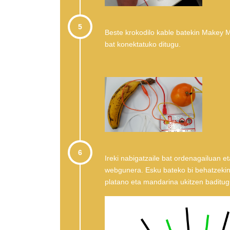
5
Beste krokodilo kable batekin Makey 
bat konektatuko ditugu.
6
Ireki nabigatzaile bat ordenagailuan e
webgunera. Esku bateko bi behatzekin 
platano eta mandarina ukitzen baditug