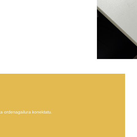
a ordenagailura konektatu.