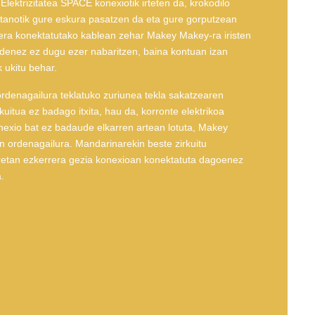
 Elektrizitatea SPACE konexiotik irteten da, krokodilo
latanotik gure eskura pasatzen da eta gure gorputzean
rera konektatutako kablean zehar Makey Makey-ra iristen
ia denez ez dugu ezer nabaritzen, baina kontuan izan
 ukitu behar.
rdenagailura teklatuko zuriunea tekla sakatzearen
uitua ez badago itxita, hau da, korronte elektrikoa
nexio bat ez badaude elkarren artean lotuta, Makey
n ordenagailura. Mandarinarekin beste zirkuitu
retan ezkerrera gezia konexioan konektatuta dagoenez
.