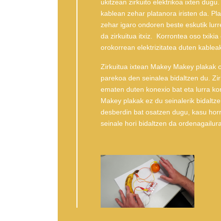
ukitzean zirkuito elektrikoa ixten dugu.
kablean zehar platanora iristen da. P
zehar igaro ondoren beste eskutik lur
da zirkuitua itxiz. Korrontea oso txik
orokorrean elektrizitatea duten kableak
Zirkuitua ixtean Makey Makey plakak o
parekoa den seinalea bidaltzen du. Zirk
ematen duten konexio bat eta lurra ko
Makey plakak ez du seinalerik bidaltze
desberdin bat osatzen dugu, kasu hor
seinale hori bidaltzen da ordenagailura