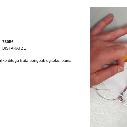
73056
BISTARATZE
liko ditugu fruta bongoak egiteko, baina