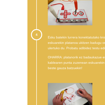
4
Esku batekin lurrera konektatutako kr
eskuarekin platanoa ukitzen badugu o
ulertuko du. Probatu adibidez testu ed
OHARRA: platanorik ez badaukazue es
kablearen punta zuzenean eskuarekin u
beste gauza batzuekin!